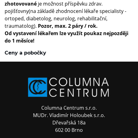
zhotovované
je možnost příspěvku zdrav.
pojišťovny(na základě zhodnocení lékaře specialisty -
ortoped, diabetolog, neurolog, rehabilitační,
traumatolog).
Pozor, max. 2 páry / rok.
Od vystavení lékařem lze využít poukaz nejpozději
do 1 měsíce!
Ceny a pobočky
Columna Centrum s.r.o.
MUDr. Vladimír Holoubek s.r.o.
Dřevařská 18a
602 00 Brno