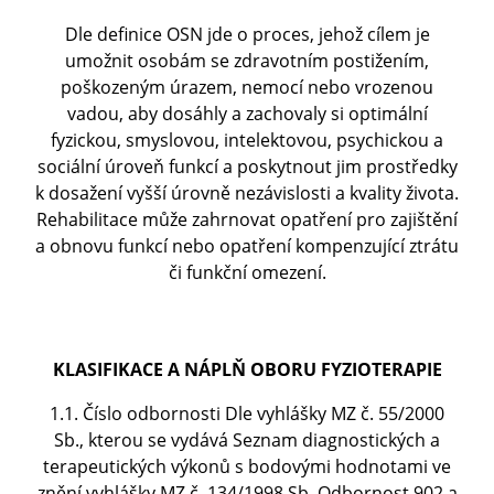
Dle definice OSN jde o proces, jehož cílem je
umožnit osobám se zdravotním postižením,
poškozeným úrazem, nemocí nebo vrozenou
vadou, aby dosáhly a zachovaly si optimální
fyzickou, smyslovou, intelektovou, psychickou a
sociální úroveň funkcí a poskytnout jim prostředky
k dosažení vyšší úrovně nezávislosti a kvality života.
Rehabilitace může zahrnovat opatření pro zajištění
a obnovu funkcí nebo opatření kompenzující ztrátu
či funkční omezení.
KLASIFIKACE A NÁPLŇ OBORU FYZIOTERAPIE
1.1. Číslo odbornosti Dle vyhlášky MZ č. 55/2000
Sb., kterou se vydává Seznam diagnostických a
terapeutických výkonů s bodovými hodnotami ve
znění vyhlášky MZ č. 134/1998 Sb. Odbornost 902 a